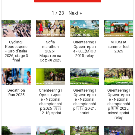
Next
»
1
/
23
Cycling I
Sofia
Orienteering I
VITOSHA
Колоездене
marathon
Ориентиран
summer fest
- Giro d'Italia
2025 I
е - SEE(M)OC
2025
2026, stage 3
Маратон на
2025, relay
final
София 2025
Decathlon
Orienteering I
Orienteering I
Orienteering I
Run 2025
Ориентиран
Ориентиран
Ориентиран
е - National
е - National
е - National
championshi
championshi
championshi
p 2025 🇧🇬
p 🇧🇬 20-21,
p 🇧🇬 2025,
12-18, sprint
sprint
mixed sprint
relay