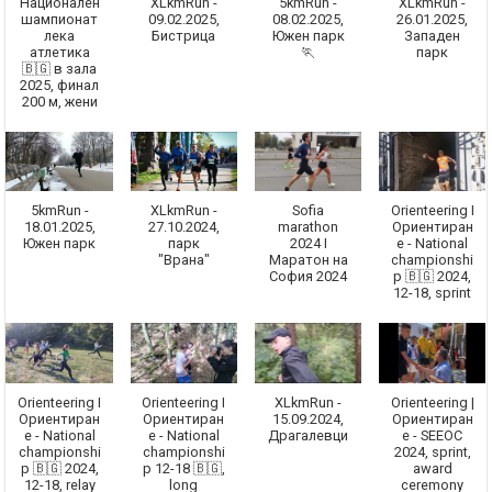
Национален
XLkmRun -
5kmRun -
XLkmRun -
шампионат
09.02.2025,
08.02.2025,
26.01.2025,
лека
Бистрица
Южен парк
Западен
атлетика
🏃
парк
🇧🇬 в зала
2025, финал
200 м, жени
5kmRun -
XLkmRun -
Sofia
Orienteering I
18.01.2025,
27.10.2024,
marathon
Ориентиран
Южен парк
парк
2024 I
е - National
"Врана"
Маратон на
championshi
София 2024
p 🇧🇬 2024,
12-18, sprint
Orienteering I
Orienteering I
XLkmRun -
Orienteering |
Ориентиран
Ориентиран
15.09.2024,
Ориентиран
е - National
е - National
Драгалевци
е - SEEOC
championshi
championshi
2024, sprint,
p 🇧🇬 2024,
p 12-18 🇧🇬,
award
12-18, relay
long
ceremony