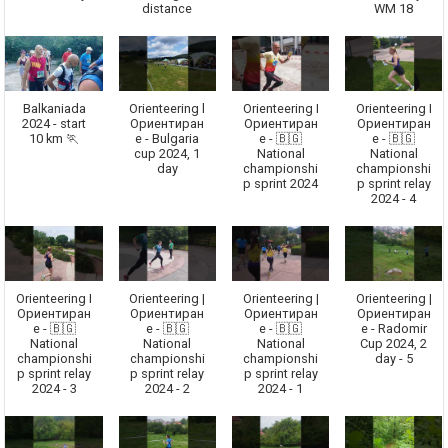
distance
WM 18
Balkaniada
Orienteering l
Orienteering I
Orienteering I
2024 - start
Ориентиран
Ориентиран
Ориентиран
10 km 🏃
е - Bulgaria
е - 🇧🇬
е - 🇧🇬
cup 2024, 1
National
National
day
championshi
championshi
p sprint 2024
p sprint relay
2024 - 4
Orienteering I
Orienteering |
Orienteering |
Orienteering |
Ориентиран
Ориентиран
Ориентиран
Ориентиран
е - 🇧🇬
е - 🇧🇬
е - 🇧🇬
е - Radomir
National
National
National
Cup 2024, 2
championshi
championshi
championshi
day - 5
p sprint relay
p sprint relay
p sprint relay
2024 - 3
2024 - 2
2024 - 1