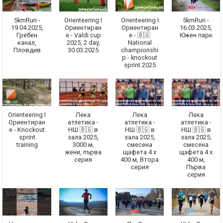
5kmRun -
Orienteering I
Orienteering I
5kmRun -
19.04.2025,
Ориентиран
Ориентиран
16.03.2025,
Гребен
е - Valdi cup
е - 🇧🇬
Южен парк
канал,
2025, 2 day,
National
Пловдив
30.03.2025
championshi
p - knockout
sprint 2025
Orienteering I
Лека
Лека
Лека
Ориентиран
атлетика -
атлетика -
атлетика -
е - Knockout
НШ 🇧🇬 в
НШ 🇧🇬 в
НШ 🇧🇬 в
sprint
зала 2025,
зала 2025,
зала 2025,
training
3000 м,
смесена
смесена
жени, първа
щафета 4 х
щафета 4 x
серия
400 м, Втора
400 м,
серия
Първа
серия