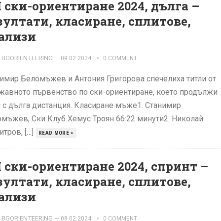
 ски-ориентиране 2024, дълга –
зултати, класиране, сплитове,
ализи
BGORIENTEERING
—
09.02.2024
0 COMMENT
имир Беломъжев и Антония Григорова спечелиха титли от
авното първенство по ски-ориентиране, което продължи
 с дълга дистанция. Класиране мъже1. Станимир
мъжев, Ски Клуб Хемус Троян 66:22 минути2. Николай
тров, […]
READ MORE »
 ски-ориентиране 2024, спринт –
зултати, класиране, сплитове,
ализи
BGORIENTEERING
—
08.02.2024
0 COMMENT