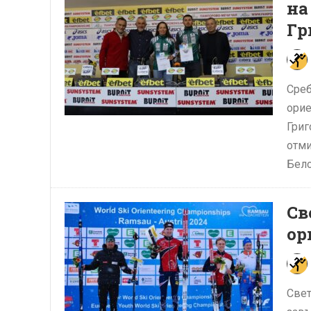
на
Гр
Среб
орие
Григ
отми
Бело
Св
ор
Свет