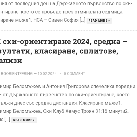
ния от последния ден на Държавното първенство по ски-
нтиране, което се проведе през отминалата седмица.
иране мъже1. НСА – Сивен София […]
READ MORE »
 ски-ориентиране 2024, средна –
зултати, класиране, сплитове,
ализи
BGORIENTEERING
—
10.02.2024
0 COMMENT
имир Беломъжев и Антония Григорова спечелиха поредни
и от Държавното първенство по ски-ориентиране, което
ължи днес със средна дистанция. Класиране мъже1.
имир Беломъжев, Ски Клуб Хемус Троян 31:16 минути2.
с […]
READ MORE »