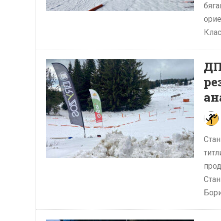
бяга
орие
Клас
ДП
ре
ан
Стан
титл
прод
Стан
Бори