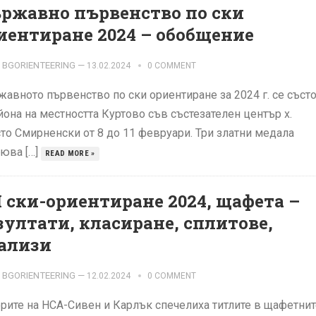
ржавно първенство по ски
иентиране 2024 – обобщение
BGORIENTEERING
—
13.02.2024
0 COMMENT
авното първенство по ски ориентиране за 2024 г. се съст
йона на местността Куртово съв състезателен център х.
то Смирненски от 8 до 11 февруари. Три златни медала
юва […]
READ MORE »
 ски-ориентиране 2024, щафета –
зултати, класиране, сплитове,
ализи
BGORIENTEERING
—
12.02.2024
0 COMMENT
рите на НСА-Сивен и Карлък спечелиха титлите в щафетнит