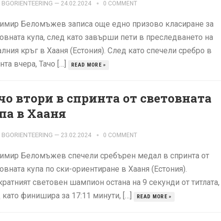
BGORIENTEERING
—
24.02.2024
0 COMMENT
имир Беломъжев записа още едно призово класиране за
овната купа, след като завърши пети в преследването на
лния кръг в Хааня (Естония). След като спечели сребро в
нта вчера, Тачо […]
READ MORE »
чо втори в спринта от световната
па в Хааня
BGORIENTEERING
—
23.02.2024
0 COMMENT
имир Беломъжев спечели сребърен медал в спринта от
овната купа по ски-ориентиране в Хааня (Естония).
ратният световен шампион остана на 9 секунди от титлата,
 като финишира за 17:11 минути, […]
READ MORE »