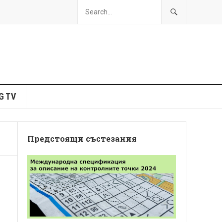
G TV
Предстоящи състезания