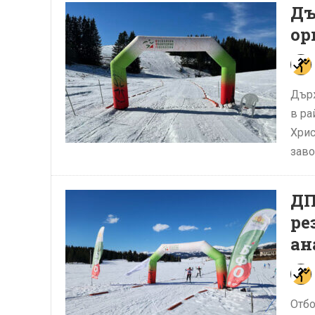
Дъ
ор
Държ
в ра
Хрис
заво
ДП
ре
ан
Отбо