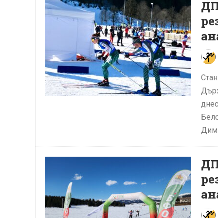
ДП
ре
ан
Стан
Държ
днес
Бело
Дими
ДП
ре
ан