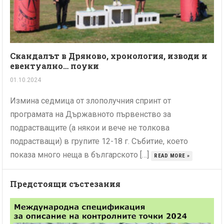
Скандалът в Дряново, хронология, изводи и
евентуално… поуки
01.10.2024
Измина седмица от злополучния спринт от
програмата на Държавното първенство за
подрастващите (а някои и вече не толкова
подрастващи) в групите 12-18 г. Събитие, което
показа много неща в българското […]
READ MORE »
Предстоящи състезания