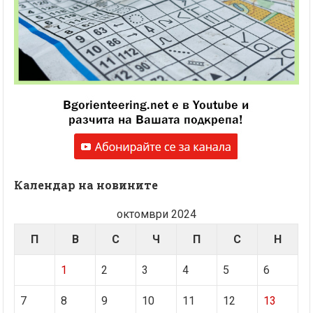
Календар на новините
октомври 2024
П
В
С
Ч
П
С
Н
1
2
3
4
5
6
7
8
9
10
11
12
13