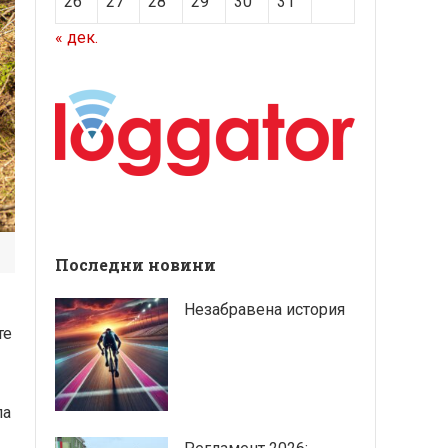
26
27
28
29
30
31
« дек.
Последни новини
Незабравена история
те
па