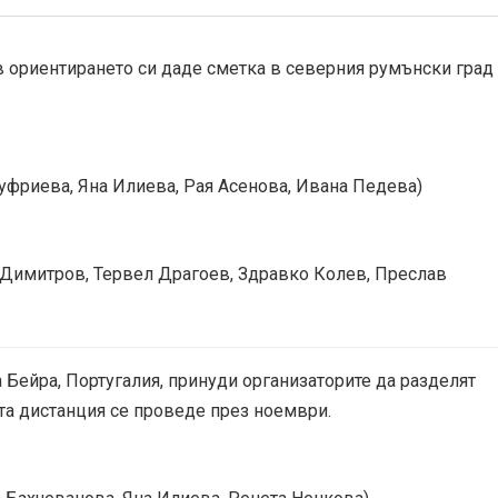
 ориентирането си даде сметка в северния румънски град
Онуфриева, Яна Илиева, Рая Асенова, Ивана Педева)
ан Димитров, Тервел Драгоев, Здравко Колев, Преслав
 Бейра, Португалия, принуди организаторите да разделят
та дистанция се проведе през ноември.