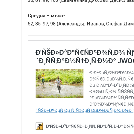
38, 81, 99, 103 (Евангелина Дяксова, Десисла
Средна – мъже
52, 85, 97, 98 (Александър Иванов, Стефан Ди