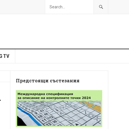
G TV
Предстоящи състезания
а