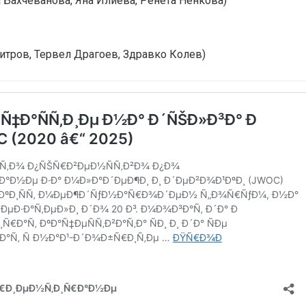
ва Бахчеванова, Яна Илиева, Ренета Ненкова)
митров, Тервел Драгоев, Здравко Колев)