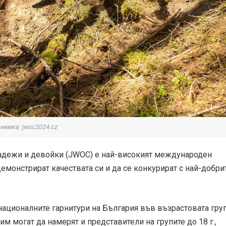
снимка: jwoc2024.cz
адежи и девойки (JWOC) е най-високият международен
 демонстрират качествата си и да се конкурират с най-добри
националните гарнитури на България във възрастовата гру
тим могат да намерят и представители на групите до 18 г.,