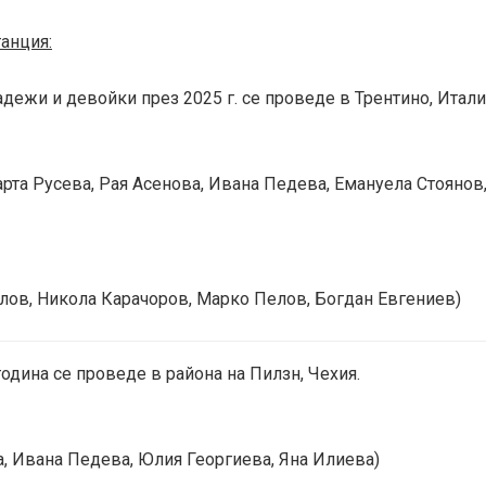
танция:
ежи и девойки през 2025 г. се проведе в Трентино, Итали
 Марта Русева, Рая Асенова, Ивана Педева, Емануела Стоянов
колов, Никола Карачоров, Марко Пелов, Богдан Евгениев)
дина се проведе в района на Пилзн, Чехия.
ова, Ивана Педева, Юлия Георгиева, Яна Илиева)